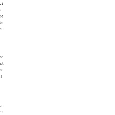
lus
s ;
de
de
 au
he
st
ne
s,
on
les