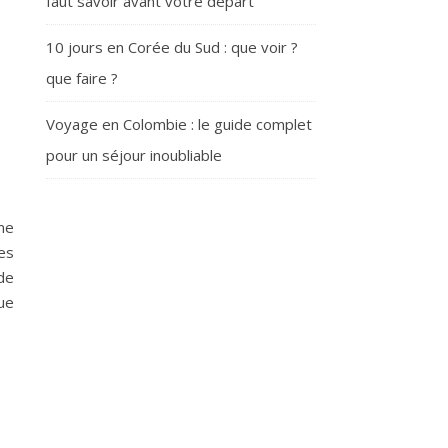
faut savoir avant votre départ
10 jours en Corée du Sud : que voir ?
que faire ?
Voyage en Colombie : le guide complet
pour un séjour inoubliable
me
ues
 de
que