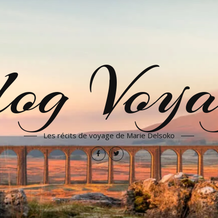
log Voya
Les récits de voyage de Marie Delsoko