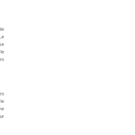
de
Le
se
le
es
les
le
me
ur