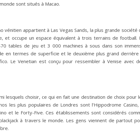
u monde sont situés à Macao.
o vénitien appartient à Las Vegas Sands, la plus grande société 
e, et occupe un espace équivalent à trois terrains de football. 
870 tables de jeu et 3 000 machines à sous dans son immen
de en termes de superficie et le deuxième plus grand derrière 
ico. Le Venetian est conçu pour ressembler à Venise avec d
 lesquels choisir, ce qui en fait une destination de choix pour 
inos les plus populaires de Londres sont l’Hippodrome Casino, 
sino et le Forty-Five. Ces établissements sont considérés com
 blackjack à travers le monde. Les gens viennent de partout po
bre.