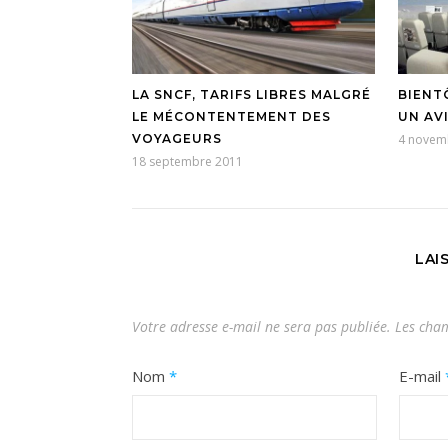
LA SNCF, TARIFS LIBRES MALGRÉ
BIENT
LE MÉCONTENTEMENT DES
UN AV
VOYAGEURS
4 novem
18 septembre 2011
LAI
Votre adresse e-mail ne sera pas publiée.
Les cham
Nom
*
E-mail