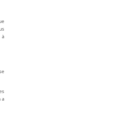
que
ous
 à
se
es
n a