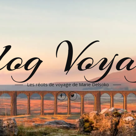
log Voya
Les récits de voyage de Marie Delsoko