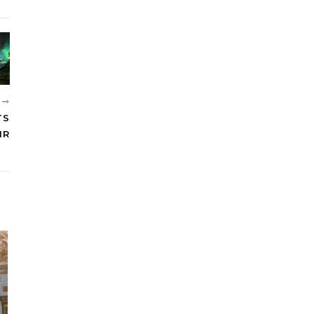
T
TS
IR