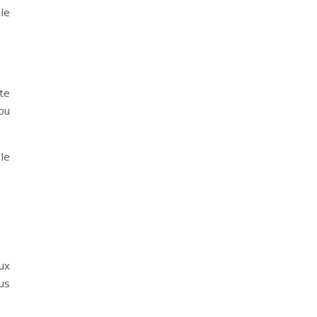
le
te
ou
 le
ux
us