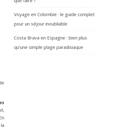
que faire ?
Voyage en Colombie : le guide complet
pour un séjour inoubliable
Costa Brava en Espagne : bien plus
qu’une simple plage paradisiaque
 de
es
el,
 En
la