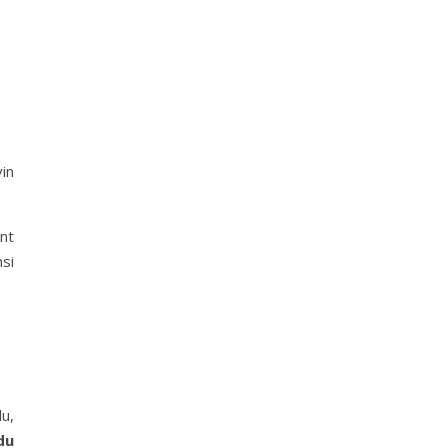
vin
nt
nsi
u,
du